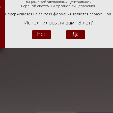
Фотогалерея
лицам с заболеваниями центральной
нервной системы и органов пищеварения.
ул. Нансена, 156
ул. Майская, 5
п
Вакансии
Содержащаяся на сайте информация является справочной.
Исполнилось ли вам 18 лет?
Контакты
Нет
Да