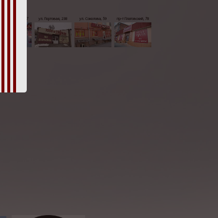
р-т Кировский, 57
ул. Портовая, 238
ул. Соколова, 59
пр-т Платовский, 78